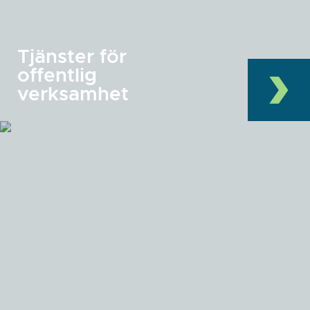
Tjänster för
offentlig
verksamhet